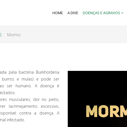
HOME
A DIVE
DOENÇAS E AGRAVOS
S
Mormo
a pela bactéria Burkholderia
s, burros e mulas) e pode ser
e ao ser humano. A doença é
ectados.
res musculares, dor no peito,
er lacrimejamento excessivo,
disponível contra a doença. A
mal infectado.