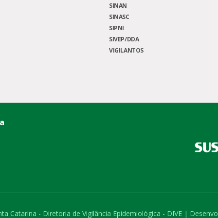
SINAN
SINASC
SIPNI
SIVEP/DDA
VIGILANTOS
ca
ta Catarina - Diretoria de Vigilância Epidemiológica - DIVE | Desen