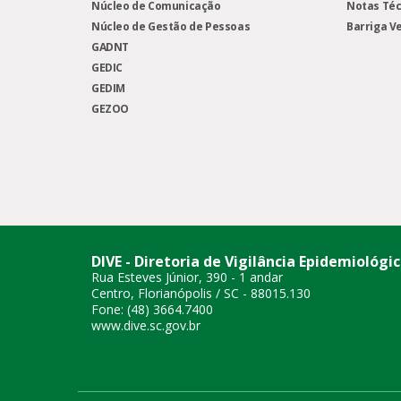
Núcleo de Comunicação
Notas Téc
Núcleo de Gestão de Pessoas
Barriga V
GADNT
GEDIC
GEDIM
GEZOO
DIVE - Diretoria de Vigilância Epidemiológi
Rua Esteves Júnior, 390 - 1 andar
Centro, Florianópolis / SC - 88015.130
Fone: (48) 3664.7400
www.dive.sc.gov.br